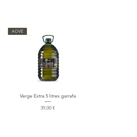
AOVE
Verge Extra 5 litres garrafa
Preu
39,00 €
Carrega'n més