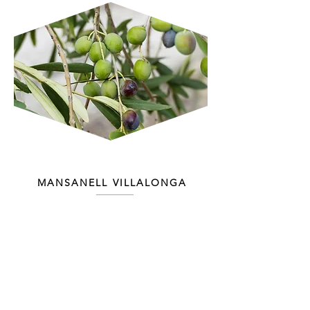
MANSANELL VILLALONGA
Oliva autòctona de les valls de el
Nord d'Alacant i el sud de València.
Els seus olis presenten fragàncies
afruitades, amb característiques notes
verdes (herba acabada de tallar) i
altres que recorden la poma i
l'ametlla. Gran intensitat aromàtica.